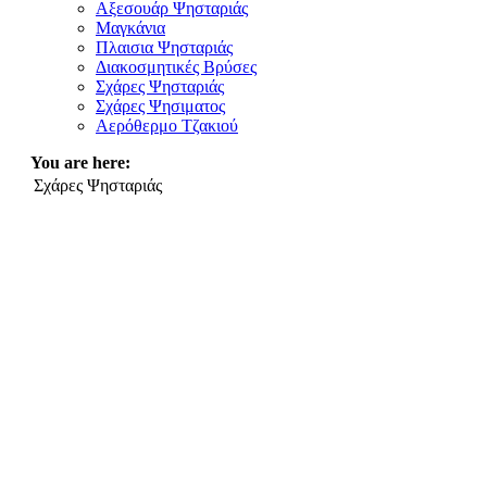
Αξεσουάρ Ψησταριάς
Μαγκάνια
Πλαισια Ψησταριάς
Διακοσμητικές Βρύσες
Σχάρες Ψησταριάς
Σχάρες Ψησιματος
Αερόθερμο Τζακιού
You are here:
Σχάρες Ψησταριάς