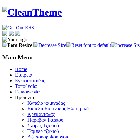
Main Menu
Home
Εταιρεία
Εγκαταστάσεις
Τοποθεσία
Eπικοινωνία
Προϊοντα
Καπέλo καμινάδας
Καπέλα Καμιναδας Ηλεκτρικά
Κρεμανταλάς
Παραβαν Τζακιου
Σχάρες Tζακιού
Ταμπερ τζακιού
Αξεσουαρ Φούρνου