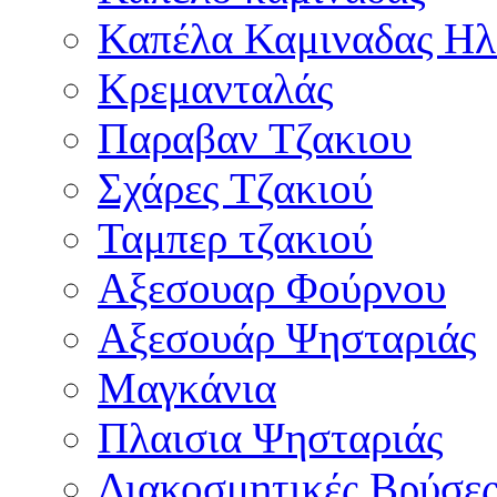
Καπέλα Καμιναδας Ηλ
Κρεμανταλάς
Παραβαν Τζακιου
Σχάρες Tζακιού
Ταμπερ τζακιού
Αξεσουαρ Φούρνου
Αξεσουάρ Ψησταριάς
Μαγκάνια
Πλαισια Ψησταριάς
Διακοσμητικές Βρύσε