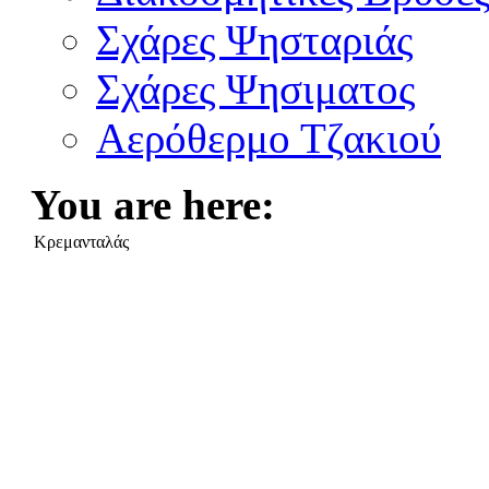
Σχάρες Ψησταριάς
Σχάρες Ψησιματος
Αερόθερμο Τζακιού
You are here:
Κρεμανταλάς