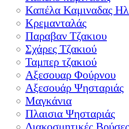
Καπέλα Καμιναδας Ηλ
Κρεμανταλάς
Παραβαν Τζακιου
Σχάρες Tζακιού
Ταμπερ τζακιού
Αξεσουαρ Φούρνου
Αξεσουάρ Ψησταριάς
Μαγκάνια
Πλαισια Ψησταριάς
Διακοσμητικές Βρύσε