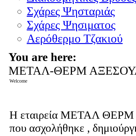
Σχάρες Ψησταριάς
Σχάρες Ψησιματος
Αερόθερμο Τζακιού
You are here:
ΜΕΤΑΛ-ΘΕΡΜ ΑΞΕΣΟΥ
Welcome
Η εταιρεία ΜΕΤΑΛ ΘΕΡΜ είν
που ασχολήθηκε , δημιούργ