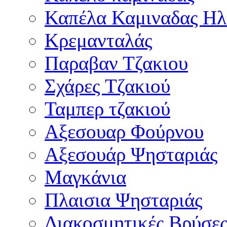
Καπέλα Καμιναδας Ηλ
Κρεμανταλάς
Παραβαν Τζακιου
Σχάρες Tζακιού
Ταμπερ τζακιού
Αξεσουαρ Φούρνου
Αξεσουάρ Ψησταριάς
Μαγκάνια
Πλαισια Ψησταριάς
Διακοσμητικές Βρύσε