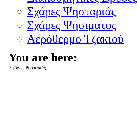
Σχάρες Ψησταριάς
Σχάρες Ψησιματος
Αερόθερμο Τζακιού
You are here:
Σχάρες Ψησταριάς