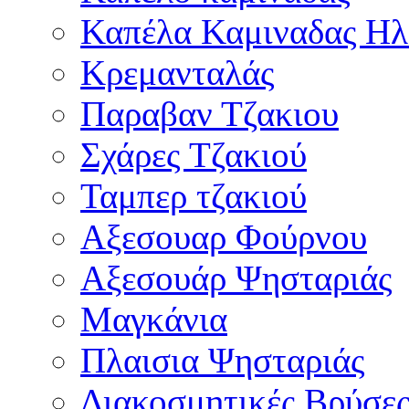
Καπέλα Καμιναδας Ηλ
Κρεμανταλάς
Παραβαν Τζακιου
Σχάρες Tζακιού
Ταμπερ τζακιού
Αξεσουαρ Φούρνου
Αξεσουάρ Ψησταριάς
Μαγκάνια
Πλαισια Ψησταριάς
Διακοσμητικές Βρύσε