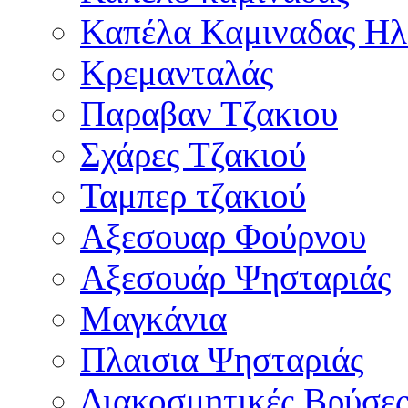
Καπέλα Καμιναδας Ηλ
Κρεμανταλάς
Παραβαν Τζακιου
Σχάρες Tζακιού
Ταμπερ τζακιού
Αξεσουαρ Φούρνου
Αξεσουάρ Ψησταριάς
Μαγκάνια
Πλαισια Ψησταριάς
Διακοσμητικές Βρύσε