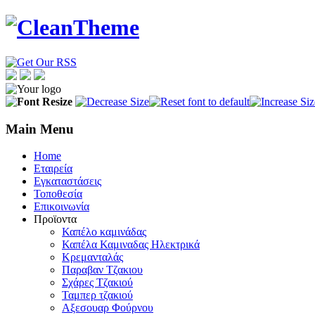
Main Menu
Home
Εταιρεία
Εγκαταστάσεις
Τοποθεσία
Eπικοινωνία
Προϊοντα
Καπέλo καμινάδας
Καπέλα Καμιναδας Ηλεκτρικά
Κρεμανταλάς
Παραβαν Τζακιου
Σχάρες Tζακιού
Ταμπερ τζακιού
Αξεσουαρ Φούρνου