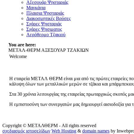
Αξεσουάρ Ψησταριάς
Μαγκάνια
Πλαισια Ψησταριάς
Διακοσμητικές Βρύσες
Σχάρες Ψησταριάς
Σχάρες Ψησιματος
Αερόθερμο Τζακιού
You are here:
ΜΕΤΑΛ-ΘΕΡΜ ΑΞΕΣΟΥΑΡ ΤΖΑΚΙΩΝ
Welcome
Η εταιρεία ΜΕΤΑΛ ΘΕΡΜ είναι μια από τις πρώτες εταιρείες που
κάλυψη όλων των μεταλλικών μερών σε τζάκια και μπάρμπεκιου 
Στα 30 χρόνια λειτουργίας της εταιρείας πρωταρχικώς σκοπός μας
Η εμπιστοσύνη των συνεργατών μας δημιουργεί αισιοδοξία για το
Copyright © ΜΕΤΑΛΘΕΡΜ - All rights reserved
σχεδιασμός ιστοσελίδων
Web Hosting
&
domain names
by Inwebpro